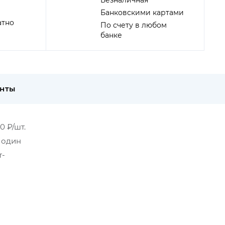
Безналичная
Банковскими картами
атно
По счету в любом
банке
енты
0 ₽/шт.
в один
т-