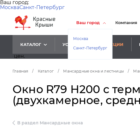
Ваш город:
Москва
Санкт-Петербург
Ваш город
Компания
Москва
КАТАЛОГ
УСЛУГИ
АКЦИИ
Санкт-Петербург
Главная
/
Каталог
/
Мансардные окна и лестницы
/
Ма
Окно R79 Н200 с терм
(двухкамерное, средн
В раздел Мансардные окна