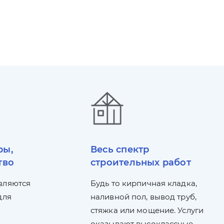
ры,
Весь спектр
тво
строительных работ
вляются
Будь то кирпичная кладка,
для
наливной пол, вывод труб,
стяжка или мощение. Услуги
оказывают высоклассные