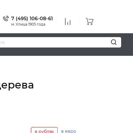
7 (495) 106-08-61
м. Улица 1905 года
Уважаемые п
дерева
в евро
в рублях