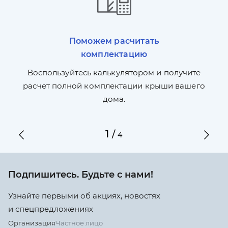
Поможем расчитать
комплектацию
П
л,
Воспользуйтесь калькулятором и получите
по
ги
расчет полной комплектации крыши вашего
дома.
1
/
4
Подпишитесь. Будьте с нами!
Узнайте первыми об акциях, новостях
и спецпредложениях
Организация
Частное лицо