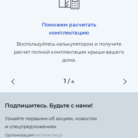
Поможем расчитать
комплектацию
П
л,
Воспользуйтесь калькулятором и получите
по
ги
расчет полной комплектации крыши вашего
дома.
1
/
4
Подпишитесь. Будьте с нами!
Узнайте первыми об акциях, новостях
и спецпредложениях
Организация
Частное лицо